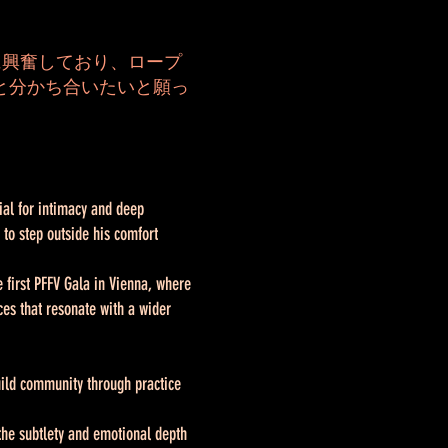
とに興奮しており、ロープ
と分かち合いたいと願っ
ial for intimacy and deep
 to step outside his comfort
 first PFFV Gala in Vienna, where
ces that resonate with a wider
uild community through practice
 the subtlety and emotional depth