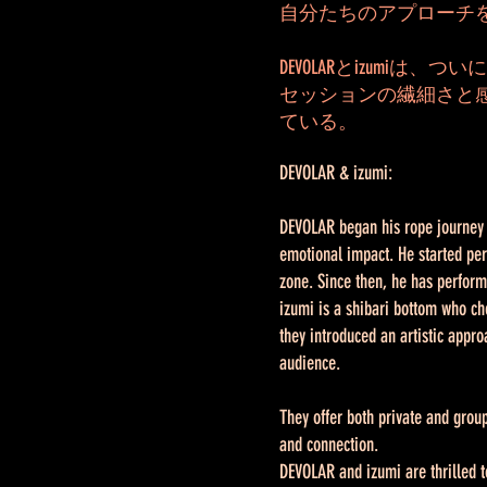
自分たちのアプローチ
DEVOLARとizum
セッションの繊細さと
ている。
DEVOLAR & izumi:
DEVOLAR began his rope journey i
emotional impact. He started perf
zone. Since then, he has performe
izumi is a shibari bottom who ch
they introduced an artistic appro
audience.
They offer both private and grou
and connection.
DEVOLAR and izumi are thrilled t