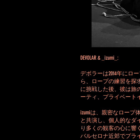
DEVOLAR & _izumi_:
デボラーは2014年に
ら、ロープの練習を探
に挑戦した後、彼は旅
ーティ、プライベート
izumiは、親密なロープ
と共演し、個人的なダ
り多くの観客の心に響
バルセロナ近郊でプラ