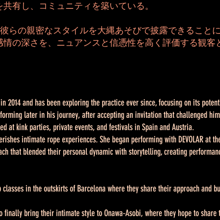
を共有し、コミュニティを築いている。
iは、ついに彼らの親密なスタイルを大縄あそびで披露できるこ
感情の深さを、ニュアンスと信憑性を高く評価する観客
n 2014 and has been exploring the practice ever since, focusing on its potent
orming later in his journey, after accepting an invitation that challenged him
d at kink parties, private events, and festivals in Spain and Austria.
erishes intimate rope experiences. She began performing with DEVOLAR at the
ach that blended their personal dynamic with storytelling, creating performan
p classes in the outskirts of Barcelona where they share their approach and b
o finally bring their intimate style to Onawa-Asobi, where they hope to share