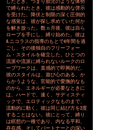
したとき、つまり胎児のような体勢
で縛られたとき、彼は感動的な啓示
を受けた。降伏と制限の深く圧倒的
な感覚は、彼が探し求めていた何か
を解き放った。数ヵ月後、彼は自ら
ロープを手にし、縛り始めた。彼は
A.ニコラスの指導のもとで4年間を過
ごし、その後独自のフリーフォー
ム・スタイルを確立した。ひとつの
流派や流派に縛られないルークのロ
ープワークは、直感的で即興的だ。
彼のスタイルは、遊び心のある、か
らかうような、官能的で愛撫的なも
のから、エネルギーが必要なときに
は、ハードで、速く、サディスティ
ックで、エロティックなものまで、
流動的に動く。彼は同じ結び方を2度
することはない。彼にとって、縛り
は瞑想の一種であり、内なる平和、
存在感、そしてパートナーとの深い