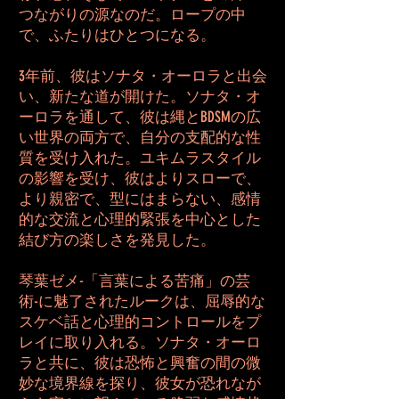
つながりの源なのだ。ロープの中
で、ふたりはひとつになる。
3年前、彼はソナタ・オーロラと出会
い、新たな道が開けた。ソナタ・オ
ーロラを通して、彼は縄とBDSMの広
い世界の両方で、自分の支配的な性
質を受け入れた。ユキムラスタイル
の影響を受け、彼はよりスローで、
より親密で、型にはまらない、感情
的な交流と心理的緊張を中心とした
結び方の楽しさを発見した。
琴葉ゼメ-「言葉による苦痛」の芸
術-に魅了されたルークは、屈辱的な
スケベ話と心理的コントロールをプ
レイに取り入れる。ソナタ・オーロ
ラと共に、彼は恐怖と興奮の間の微
妙な境界線を探り、彼女が恐れなが