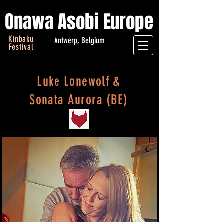
Onawa Asobi Europe
Kinbaku
Antwerp, Belgium
Festival
Luke Lonewolf &
Sonata Aurora (BE)