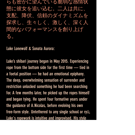
らも密かに望んでいる脆弱な感情状
態に彼女を追い込む。二人は共に、
支配、降伏、信頼のダイナミズムを
探求し、生々しく、激しく、深く人
間的なパフォーマンスを創り上げ
る。
Luke Lonewolf & Sonata Aurora:
Luke’s shibari journey began in May 2015. Experiencing
rope from the bottom side for the first time — tied in
a foetal position — he had an emotional epiphany.
The deep, overwhelming sensation of surrender and
restriction unlocked something he had been searching
for.
A few months later, he picked up the ropes himself
and began tying. He spent four formative years under
the guidance of A.Nicolas, before evolving his own
free-form style. Untethered to any single school or ryū,
Luke's ropework is intuitive and improvised. His style
moves fluidly between playful, teasing, sensual and
caressing — and, when the energy demands it, hard,