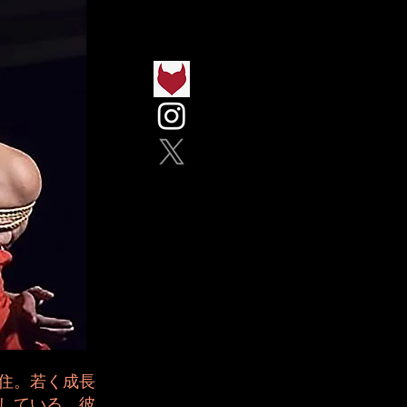
住。若く成長
している。彼