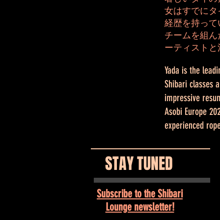
女はすでにタ
経歴を持って
チームを組ん
ーティストと
Yada is the lead
Shibari classes 
impressive resum
Asobi Europe 202
experienced rope
STAY TUNED
Subscribe to the Shibari
Lounge newsletter!