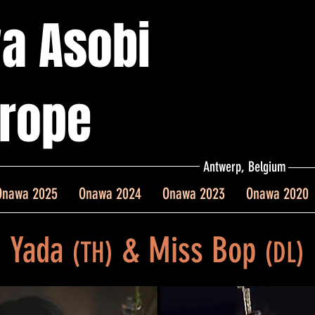
a Asobi
rope
Antwerp, Belgium
Onawa 2025
Onawa 2024
Onawa 2023
Onawa 2020
Yada
&
Miss Bop
(TH)
(DL)